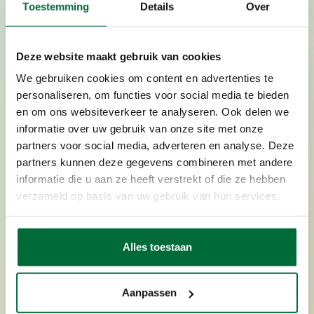
Toestemming
Details
Over
Biostoom Beringen
Deze website maakt gebruik van cookies
In de biostoomcentrale van Beringen wordt
We gebruiken cookies om content en advertenties te
energie opgewekt door de verbranding van
personaliseren, om functies voor social media te bieden
200.000 ton niet-gevaarlijk en niet-
en om ons websiteverkeer te analyseren. Ook delen we
recycleerbaar afval per jaar. Concreet gaat het in
informatie over uw gebruik van onze site met onze
hoofdzaak om huishoudelijk afval, bedrijfsafval
partners voor social media, adverteren en analyse. Deze
en niet-risicohoudend ziekenhuisafval.
partners kunnen deze gegevens combineren met andere
informatie die u aan ze heeft verstrekt of die ze hebben
verzameld op basis van uw gebruik van hun services.
Alles toestaan
Aanpassen