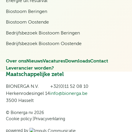
Energie uit restafval
Biostoom Beringen
Biostoom Oostende
Bedrijfsbezoek Biostoom Beringen
Bedrijfsbezoek Biostoom Oostende
Over ons
Nieuws
Vacatures
Downloads
Contact
Leverancier worden?
Maatschappelijke zetel
BIONERGA N.V.
+32(0)11 52 08 10
Herkenrodesingel 14
info@bionerga.be
3500 Hasselt
© Bionerga nv 2026
Cookie policy
Privacyverklaring
powered by