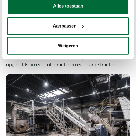
Alles toestaan
verdere sortering
Nadat de niet-plastics eruit gefilterd zijn en de plastic
Aanpassen
vermalen is tot kleine stukjes worden deze enkele keren
gewassen en gedroogd. Door het proces van
mechanische droging wordt het water en papierpulp uit
Weigeren
de gewassen restplastics gecentrifugeerd. Vervolgens
wordt door middel van lucht de drijvende fractie
opgesplitst in een foliefractie en een harde fractie.