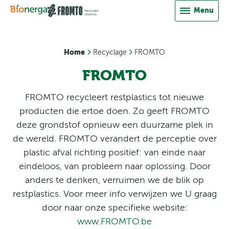
Direct naar inhoud
Over ons
Menu
Energie uit restafval
Optimo
GFT-compost
Nieuws
FROMTO
Biostoom Beringen
Groencompost
Home
Recyclage
FROMTO
Vacatures
Composteringsproces
Biostoom Oostende
FROMTO
Downloads
FROMTO recycleert restplastics tot nieuwe
Contact
producten die ertoe doen. Zo geeft FROMTO
deze grondstof opnieuw een duurzame plek in
Leverancier worden?
de wereld. FROMTO verandert de perceptie over
plastic afval richting positief: van einde naar
eindeloos, van probleem naar oplossing. Door
anders te denken, verruimen we de blik op
restplastics. Voor meer info verwijzen we U graag
door naar onze specifieke website:
www.FROMTO.be