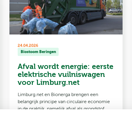
24.04.2026
Biostoom Beringen
Afval wordt energie: eerste
elektrische vuilniswagen
voor Limburg.net
Limburg.net en Bionerga brengen een
belangrijk principe van circulaire economie
in de praktijk, namelijk afval als grondstof
voor duurzame energie. De nieuwe
elektrische vuilniswagen van Limburg.net
wordt aangedreven door de restwarmte van