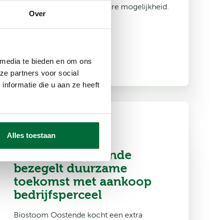
maar zien helaas geen andere mogelijkheid.
Over
 media te bieden en om ons
Lees meer
ze partners voor social
nformatie die u aan ze heeft
22.07.2024
Biostoom Oostende
Alles toestaan
Biostoom Oostende
bezegelt duurzame
toekomst met aankoop
bedrijfsperceel
Biostoom Oostende kocht een extra