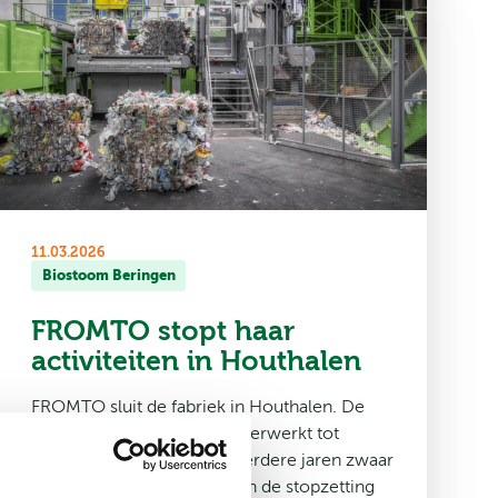
11.03.2026
Biostoom Beringen
FROMTO stopt haar
activiteiten in Houthalen
FROMTO sluit de fabriek in Houthalen. De
site waar men restplastics verwerkt tot
nieuwe producten is al meerdere jaren zwaar
verlieslatend. “We betreuren de stopzetting