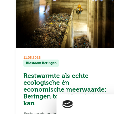
11.05.2026
Biostoom Beringen
Restwarmte als echte
ecologische én
economische meerwaarde:
Beringen toont hoe het
kan
Restwarmte optimaal gebruiken in processen