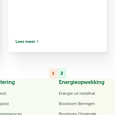
Lees meer
Berichten
1
2
paginering
tering
Energieopwekking
ost
Energie uit restafval
post
Biostoom Beringen
ingsproces
Biostoom Oostende