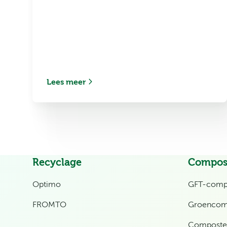
Lees meer
Recyclage
Compos
Optimo
GFT-comp
FROMTO
Groencom
Composter