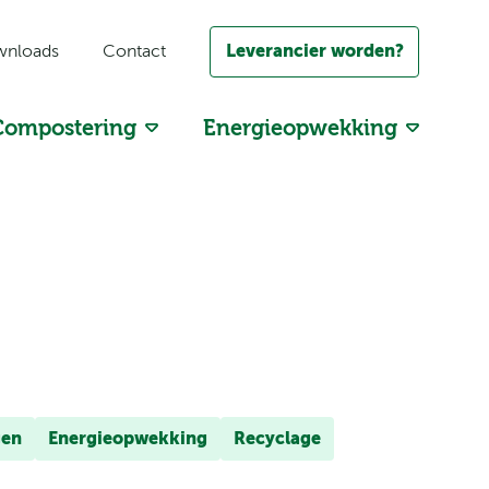
Leverancier worden?
nloads
Contact
Compostering
Energieopwekking
GFT-compost
Energie uit restafval
Groencompost
Biostoom Beringen
Composteringsproces
Biostoom Oostende
gen
Energieopwekking
Recyclage