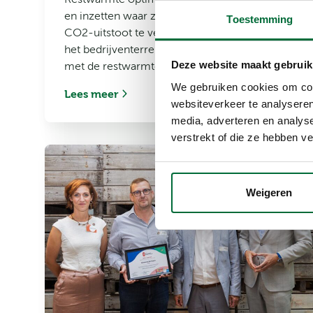
en inzetten waar ze écht waarde heeft om
Toestemming
CO2-uitstoot te verlagen? Dat doen ze al op
het bedrijventerrein Ravenshout in Beringen
Deze website maakt gebruik
met de restwarmte van Biostoom Beringen.
We gebruiken cookies om cont
Lees meer
websiteverkeer te analyseren
media, adverteren en analys
verstrekt of die ze hebben v
Weigeren