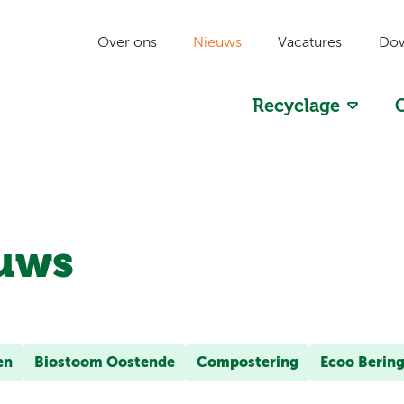
Over ons
Nieuws
Vacatures
Dow
Recyclage
Optimo
FROMTO
uws
en
Biostoom Oostende
Compostering
Ecoo Berin