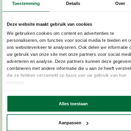
duurzame toekomst met aankoop
Toestemming
Details
Over
bedrijfsperceel
Biostoom Oostende kocht een extra
bedrijfsperceel om nieuwe bedrijven aan
Deze website maakt gebruik van cookies
te trekken die gebruik kunnen maken van
We gebruiken cookies om content en advertenties te
de hernieuwbare warmte en elektriciteit
personaliseren, om functies voor social media te bieden en 
die Biostoom Oostende produceert.
ons websiteverkeer te analyseren. Ook delen we informatie 
uw gebruik van onze site met onze partners voor social medi
adverteren en analyse. Deze partners kunnen deze gegeven
combineren met andere informatie die u aan ze heeft verstrek
die ze hebben verzameld op basis van uw gebruik van hun
services.
Alles toestaan
Aanpassen