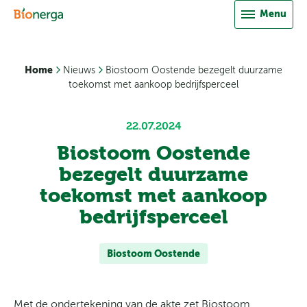
Direct naar inhoud
Over ons
Menu
Energie uit restafval
Optimo
GFT-compost
Nieuws
FROMTO
Biostoom Beringen
Groencompost
Home
Nieuws
Biostoom Oostende bezegelt duurzame
Vacatures
toekomst met aankoop bedrijfsperceel
Composteringsproces
Biostoom Oostende
Downloads
22.07.2024
Contact
Biostoom Oostende
Leverancier worden?
bezegelt duurzame
toekomst met aankoop
bedrijfsperceel
Biostoom Oostende
Met de ondertekening van de akte zet Biostoom