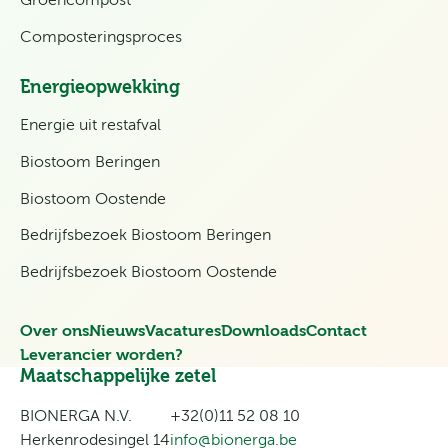
Groencompost
Composteringsproces
Energieopwekking
Energie uit restafval
Biostoom Beringen
Biostoom Oostende
Bedrijfsbezoek Biostoom Beringen
Bedrijfsbezoek Biostoom Oostende
Over ons
Nieuws
Vacatures
Downloads
Contact
Leverancier worden?
Maatschappelijke zetel
BIONERGA N.V.
+32(0)11 52 08 10
Herkenrodesingel 14
info@bionerga.be