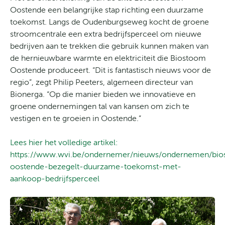
Oostende een belangrijke stap richting een duurzame
toekomst. Langs de Oudenburgseweg kocht de groene
stroomcentrale een extra bedrijfsperceel om nieuwe
bedrijven aan te trekken die gebruik kunnen maken van
de hernieuwbare warmte en elektriciteit die Biostoom
Oostende produceert. “Dit is fantastisch nieuws voor de
regio”, zegt Philip Peeters, algemeen directeur van
Bionerga. “Op die manier bieden we innovatieve en
groene ondernemingen tal van kansen om zich te
vestigen en te groeien in Oostende.”
:
Lees hier het volledige artikel:
Biostoom
https://www.wvi.be/ondernemer/nieuws/ondernemen/bi
Oostende
oostende-bezegelt-duurzame-toekomst-met-
bezegelt
aankoop-bedrijfsperceel
duurzame
toekomst
met