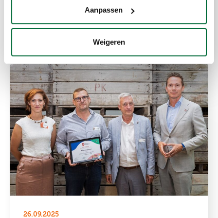
verlieslatend. “We betreuren de stopzetting maar
Aanpassen
zien helaas geen andere mogelijkheid.
Lees meer
Weigeren
26.09.2025