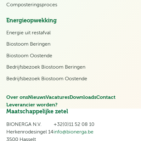
Composteringsproces
Energieopwekking
Energie uit restafval
Biostoom Beringen
Biostoom Oostende
Bedrijfsbezoek Biostoom Beringen
Bedrijfsbezoek Biostoom Oostende
Over ons
Nieuws
Vacatures
Downloads
Contact
Leverancier worden?
Maatschappelijke zetel
BIONERGA N.V.
+32(0)11 52 08 10
Herkenrodesingel 14
info@bionerga.be
3500 Hasselt