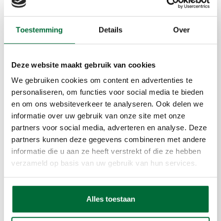
Toestemming
Details
Over
Deze website maakt gebruik van cookies
We gebruiken cookies om content en advertenties te
personaliseren, om functies voor social media te bieden
en om ons websiteverkeer te analyseren. Ook delen we
informatie over uw gebruik van onze site met onze
partners voor social media, adverteren en analyse. Deze
11.03.2026
partners kunnen deze gegevens combineren met andere
Biostoom Beringen
informatie die u aan ze heeft verstrekt of die ze hebben
FROMTO stopt haar activiteiten in
verzameld op basis van uw gebruik van hun services.
Houthalen
FROMTO sluit de fabriek in Houthalen. De site
Alles toestaan
waar men restplastics verwerkt tot nieuwe
producten is al meerdere jaren zwaar